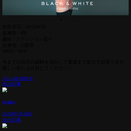
生年月日
:
2002/08/19
血液型
:
0型
趣味
:
ファッション巡り
出身地
:
山梨県
MBTI
:
ISFP
今までの自分の経験を活かして最後まで全力で頑張ります。
新しい私にも注目してください！
ALL MEMBER
前の記事
AYAKA
2025年3月30日
次の記事