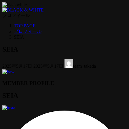
コ
ナ
ン
ビ
プロフィール
テ
ゲ
ン
ー
TOP PAGE
ツ
シ
プロフィール
へ
ョ
SEIA
ス
ン
キ
に
SEIA
ッ
移
プ
動
最
2025年5月17日
2025年5月17日
team_takeda
終
更
新
MEMBER PROFILE
日
時
SEIA
: