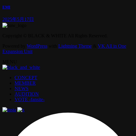
EMI
2025年5月17日
Copyright © BLACK & WHITE All Rights Reserved.
Powered by
WordPress
with
Lightning Theme
&
VK All in One
Expansion Unit
MENU
CONCEPT
MEMBER
NEWS
AUDITION
VOTE -fansite-